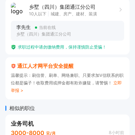
3. 有销售经验者优先考虑，抗压能力强者更具优
乡墅（四川）集团通江分公司
势。

10人以下
城建、房产、建材、装潢
李先生
当前在线
本岗位诚招销售顾问、业务经理，期待有志于在销
乡墅（四川）集团通江分公司
售领域大展拳脚的您加入，共同开拓市场，创造辉
求职过程中请勿缴纳费用，保持谨慎防止受骗！
煌业绩。在这里，您将拥有广阔的发展空间，与优
秀团队携手共进，实现个人价值与公司发展的双
通江人才网平台安全提醒
赢。我们提供富有竞争力的薪酬待遇与完善的职业
温馨提示：刷信誉、刷单、网络兼职、只要求加V信联系的职
晋升体系，助您在销售领域脱颖而出，成就非凡事
位都是骗子！收取费用或押金都有欺诈嫌疑，请警惕！
立即
业。
举报 >
相似的职位
业务司机
3000-8000
8小时前
元/月