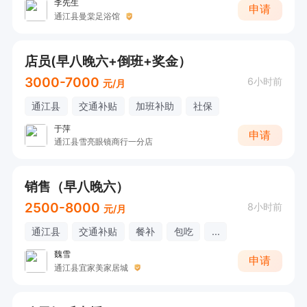
李先生
申请
通江县曼棠足浴馆
店员(早八晚六+倒班+奖金）
3000-7000
6小时前
元/月
通江县
交通补贴
加班补助
社保
于萍
申请
通江县雪亮眼镜商行一分店
销售（早八晚六）
2500-8000
8小时前
元/月
通江县
交通补贴
餐补
包吃
...
魏雪
申请
通江县宜家美家居城