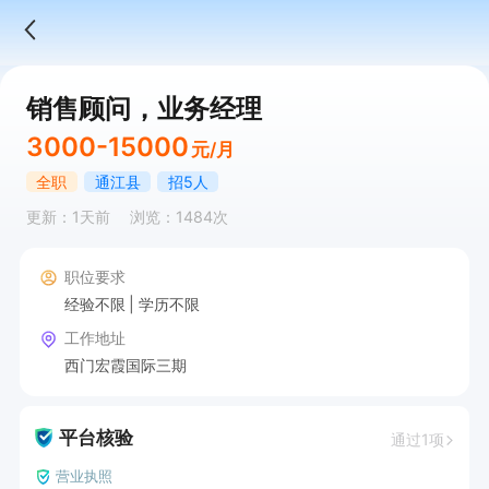
销售顾问，业务经理
3000-15000
元/月
全职
通江县
招5人
更新：1天前
浏览：1484次
职位要求
经验不限
学历不限
工作地址
西门宏霞国际三期
平台核验
通过1项
营业执照