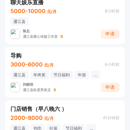
聊天娱乐直播
5000-10000
8小时前
元/月
通江县
陈总
申请
通江县聚心传媒工作室
导购
3000-6000
6小时前
元/月
通江县
年终奖
节日福利
年假
...
刘丽琼
申请
通江县欧度男装店
门店销售（早八晚六 ）
2000-8000
41分钟前
元/月
通江县
包吃
社保
节日福利
...