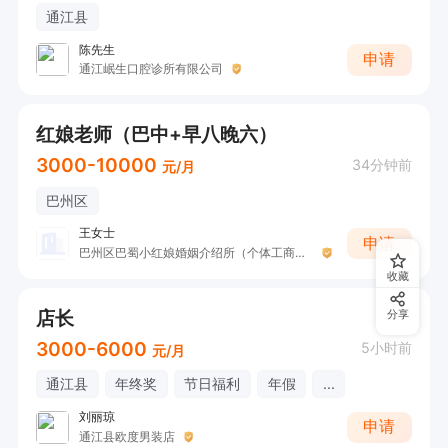
通江县
陈先生
申请
通江岷生口腔诊所有限公司
红娘老师（巴中+早八晚六）
3000-10000
34分钟前
元/月
巴州区
王女士
申请
巴州区巴蜀小红娘婚姻介绍所（个体工商户）
收藏
店长
分享
3000-6000
5小时前
元/月
通江县
年终奖
节日福利
年假
...
刘丽琼
申请
通江县欧度男装店