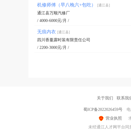
机修师傅（早八晚六+包吃）
[通江县]
通江县万顺汽修厂
/ 4000-6000元/月 /
无痕内衣
[通江县]
四川香蔓露时装有限责任公司
/ 2200-3000元/月 /
关于我们
联系我
蜀ICP备2022026459号
电
营业执照
未经通江人才网平台同意，